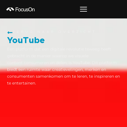
TERUG NAAR OVERZICHT
YouTube
Een platform dat een digitale revolutie teweeg heeft
gebracht in de manier waarop we visuele
content consumeren en delen, is YouTube. Dit platform
biedt een ruimte waar creatievelingen, merken en
consumenten samenkomen om te leren, te inspireren en
te entertainen.